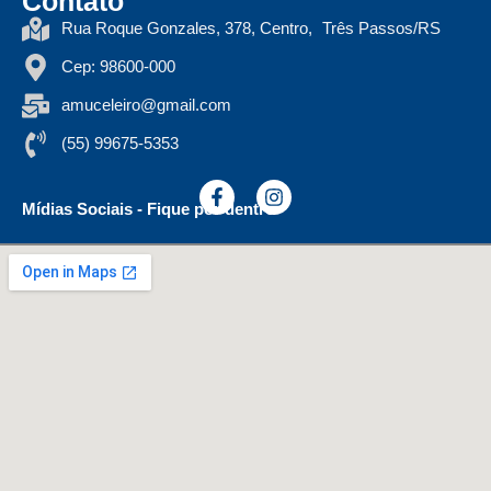
Contato
Rua Roque Gonzales, 378, Centro, Três Passos/RS
Cep: 98600-000
amuceleiro@gmail.com
(55) 99675-5353
Mídias Sociais - Fique por dentro