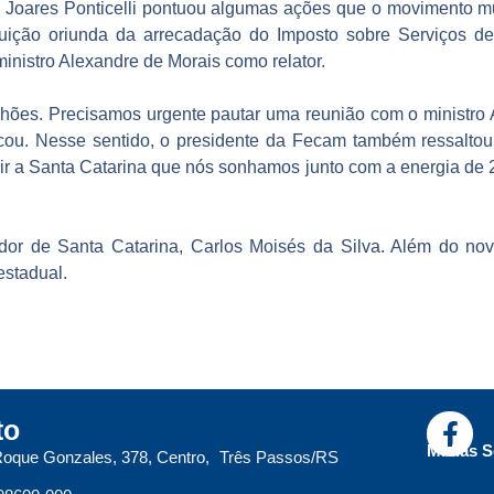
e Joares Ponticelli pontuou algumas ações que o movimento mu
ibuição oriunda da arrecadação do Imposto sobre Serviços 
inistro Alexandre de Morais como relator.
ões. Precisamos urgente pautar uma reunião com o ministro 
iticou. Nesse sentido, o presidente da Fecam também ressal
ruir a Santa Catarina que nós sonhamos junto com a energia d
dor de Santa Catarina, Carlos Moisés da Silva. Além do n
estadual.
to
Mídias S
oque Gonzales, 378, Centro, Três Passos/RS