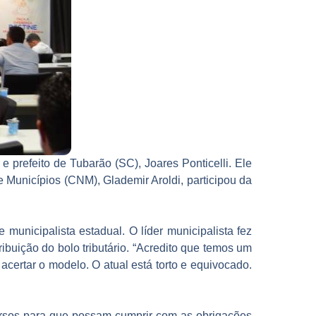
 prefeito de Tubarão (SC), Joares Ponticelli. Ele
 Municípios (CNM), Glademir Aroldi, participou da
 municipalista estadual. O líder municipalista fez
buição do bolo tributário. “Acredito que temos um
certar o modelo. O atual está torto e equivocado.
ursos para que possam cumprir com as obrigações