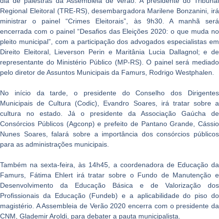
dia de palestras da Assembleia de Verão. A presidente do Tribunal
Regional Eleitoral (TRE-RS), desembargadora Marilene Bonzanini, irá
ministrar o painel “Crimes Eleitorais”, às 9h30. A manhã será
encerrada com o painel “Desafios das Eleições 2020: o que muda no
pleito municipal”, com a participação dos advogados especialistas em
Direito Eleitoral, Lieverson Perin e Maritânia Lucia Dallagnol; e de
representante do Ministério Público (MP-RS). O painel será mediado
pelo diretor de Assuntos Municipais da Famurs, Rodrigo Westphalen.
No início da tarde, o presidente do Conselho dos Dirigentes
Municipais de Cultura (Codic), Evandro Soares, irá tratar sobre a
cultura no estado. Já o presidente da Associação Gaúcha de
Consórcios Públicos (Agconp) e prefeito de Pantano Grande, Cássio
Nunes Soares, falará sobre a importância dos consórcios públicos
para as administrações municipais.
Também na sexta-feira, às 14h45, a coordenadora de Educação da
Famurs, Fátima Ehlert irá tratar sobre o Fundo de Manutenção e
Desenvolvimento da Educação Básica e de Valorização dos
Profissionais da Educação (Fundeb) e a aplicabilidade do piso do
magistério. A Assembleia de Verão 2020 encerra com o presidente da
CNM, Glademir Aroldi, para debater a pauta municipalista.