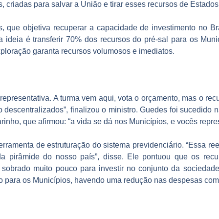
es, criadas para salvar a União e tirar esses recursos de Estado
s, que objetiva recuperar a capacidade de investimento no Bra
 a ideia é transferir 70% dos recursos do pré-sal para os Muni
ploração garanta recursos volumosos e imediatos.
epresentativa. A turma vem aqui, vota o orçamento, mas o recu
scentralizados”, finalizou o ministro. Guedes foi sucedido na
inho, que afirmou: “a vida se dá nos Municípios, e vocês repre
ramenta de estruturação do sistema previdenciário. “Essa ree
 pirâmide do nosso país”, disse. Ele pontuou que os recu
em sobrado muito pouco para investir no conjunto da sociedad
ato para os Municípios, havendo uma redução nas despesas com 