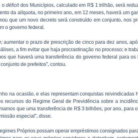
s o
déficit
dos Municípios, calculado em R$ 1 trilhão, será redu
ento da alíquota, no primeiro ano, em 12 meses, haverá um ga
firmou que um novo decreto será construído em conjunto, nos pr
 o governo federal.
e;
aumentar o prazo de prescrição de cinco para dez anos, ap
lises, a fim evitar que haja procrastinação no processo; e trab
 que haverá uma transferência do governo federal para os 
njunto de prefeitos”, contou.
ho na ocasião, e elas representam conquistas reivindicadas há
s recursos do Regime Geral de Previdência sobre a incidên
imamos que uma transferência de R$ 3 bilhões, por ano, para os
missão especial”, disse.
egimes Próprios possam operar empréstimos consignados para o