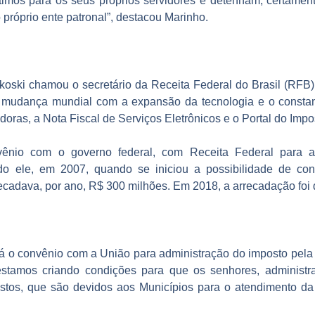
mos para os seus próprios servidores e detenham, certamen
 próprio ente patronal”, destacou Marinho.
koski chamou o secretário da Receita Federal do Brasil (RFB),
a mudança mundial com a expansão da tecnologia e o constan
ras, a Nota Fiscal de Serviços Eletrônicos e o Portal do Impost
onvênio com o governo federal, com Receita Federal par
ndo ele, em 2007, quando se iniciou a possibilidade de con
recadava, por ano, R$ 300 milhões. Em 2018, a arrecadação foi
zará o convênio com a União para administração do imposto pel
estamos criando condições para que os senhores, administra
stos, que são devidos aos Municípios para o atendimento da 