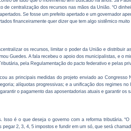
contro de tudo que o movimento tem buscado há anos. Já Paulo
ico de centralização dos recursos nas mãos da União. “O dinhe
 apertados. Se fosse um prefeito apertado e um governador ape
tados financeiramente quer dizer que tem algo sistêmico muito 
tralizar os recursos, limitar o poder da União e distribuir a
rmou Guedes. A fala recebeu o apoio dos municipalistas, e o mi
ibutária, pela Regulamentação do pacto federativo e pelas pri
acou as principais medidas do projeto enviado ao Congresso 
oria; alíquotas progressivas; e a unificação dos regimes no 
garantir o pagamento das aposentadorias atuais e garantir os s
. Isso é o que deseja o governo com a reforma tributária. “O 
os pegar 2, 3, 4, 5 impostos e fundir em um só, que será chama