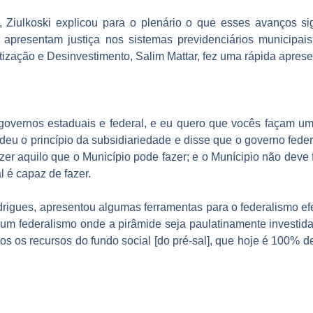
, Ziulkoski explicou para o plenário o que esses avanços s
apresentam justiça nos sistemas previdenciários municipais
tização e Desinvestimento, Salim Mattar, fez uma rápida apres
governos estaduais e federal, e eu quero que vocês façam uma
endeu o princípio da subsidiariedade e disse que o governo fed
zer aquilo que o Município pode fazer; e o Munícipio não deve f
l é capaz de fazer.
igues, apresentou algumas ferramentas para o federalismo efeti
um federalismo onde a pirâmide seja paulatinamente investida. I
os os recursos do fundo social [do pré-sal], que hoje é 100% 