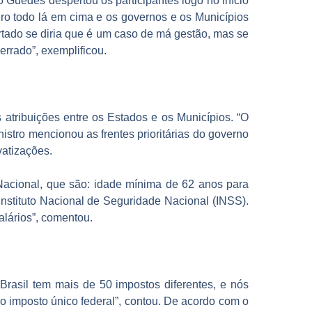
 Guedes despertou os participantes logo no início
iro todo lá em cima e os governos e os Municípios
rtado se diria que é um caso de má gestão, mas se
errado”, exemplificou.
s atribuições entre os Estados e os Municípios. “O
nistro mencionou as frentes prioritárias do governo
vatizações.
Nacional, que são: idade mínima de 62 anos para
Instituto Nacional de Seguridade Nacional (INSS).
alários”, comentou.
Brasil tem mais de 50 impostos diferentes, e nós
do imposto único federal”, contou. De acordo com o