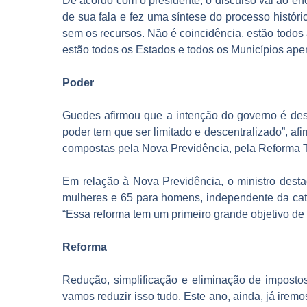
De acordo com o presidente, o discurso vai ao en
de sua fala e fez uma síntese do processo histór
sem os recursos. Não é coincidência, estão todos
estão todos os Estados e todos os Municípios aper
Poder
Guedes afirmou que a intenção do governo é descen
poder tem que ser limitado e descentralizado”, afi
compostas pela Nova Previdência, pela Reforma Tr
Em relação à Nova Previdência, o ministro dest
mulheres e 65 para homens, independente da categ
“Essa reforma tem um primeiro grande objetivo de 
Reforma
Redução, simplificação e eliminação de impostos
vamos reduzir isso tudo. Este ano, ainda, já irem