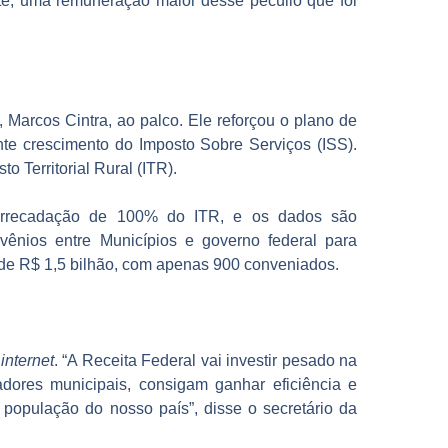
te, uma remuneração maior desse pecúlio que foi
 Marcos Cintra, ao palco. Ele reforçou o plano de
te crescimento do Imposto Sobre Serviços (ISS).
o Territorial Rural (ITR).
a arrecadação de 100% do ITR, e os dados são
vênios entre Municípios e governo federal para
 de R$ 1,5 bilhão, com apenas 900 conveniados.
a
internet
. “A Receita Federal vai investir pesado na
dores municipais, consigam ganhar eficiência e
população do nosso país”, disse o secretário da