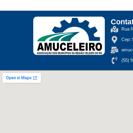
Conta
Rua R
Cep: 
amuce
(55) 