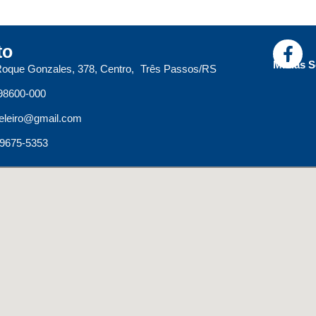
to
Mídias S
oque Gonzales, 378, Centro, Três Passos/RS
98600-000
leiro@gmail.com
99675-5353