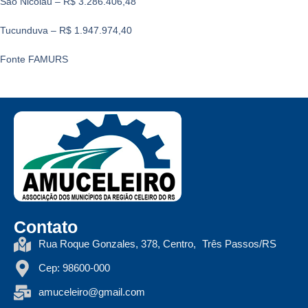
São Nicolau – R$ 3.286.406,48
Tucunduva – R$ 1.947.974,40
Fonte FAMURS
Contato
Rua Roque Gonzales, 378, Centro, Três Passos/RS
Cep: 98600-000
amuceleiro@gmail.com