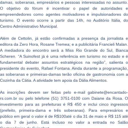
damas, soberanas, empresários e pessoas interessadas no assunto.
O objetivo do fórum é incentivar o papel de autoridades e
empreendedores como agentes motivadores e impulsionadores do
turismo. O evento ocorre a partir das 14h, no Auditório Itália, do
Centro Administrativo Municipal.
Além de Cettolin, já estão confirmadas a presença da jornalista e
editora da Zero Hora, Rosane Tremea; e a publicitária Francieli Malan.
A mediadora do encontro será a Miss Rio Grande do Sul, Bianca
Scheren. “A Suinofest já é uma referência em turismo no estado e é
fundamental debater assuntos estratégicos na região”, salienta o
presidente do evento, Rafael Fontana. Ainda durante a programação,
as soberanas e primeiras-damas terão oficina de gastronomia com a
Cozinha da Cátia. A atividade tem apoia da Dália Alimentos.
As inscrições devem ser feitas pelo e-mail gabinete@encantado-
rs.com.br ou pelo telefone (51) 3751-0100 com Daiane da Rosa. O
investimento para as prefeituras é R$ 450 e inclui cinco ingressos
(prefeito, primeira-dama e três soberanas). Para empresários e
público em geral o valor é de R$100até o dia 31 de maio e R$ 115 até
o dia 7 de junho. Está incluso no valor a entrada no Salão