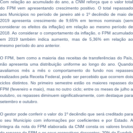
Com relação ao acumulado do ano, a CNM reforça que o valor total
do FPM vem apresentando crescimento positivo. O total repassado
aos Municípios no período de janeiro até o 1º decêndio de maio de
2019 apresenta crescimento de 9,65% em termos nominais (sem
considerar os efeitos da inflação) em relação ao mesmo período de
2018. Ao considerar o comportamento da inflação, o FPM acumulado
em 2019 também indica aumento, mas de 5,36% em relação ao
mesmo período do ano anterior.
O FPM, bem como a maioria das receitas de transferências do País,
não apresenta uma distribuição uniforme ao longo do ano. Quando
avaliamos mês a mês o comportamento do fundo nos repasses
realizados pela Receita Federal, pode ser percebido que ocorrem dois
ciclos distintos. No primeiro semestre estão os maiores repasses do
FPM (fevereiro e maio), mas no outro ciclo; entre os meses de julho a
outubro, os repasses diminuem significativamente, com destaque para
setembro e outubro.
O gestor pode conferir o valor do 1º decêndio que será creditado para
o seu Município com informações por coeficientes e por Estado. A
íntegra da nota do FPM elaborada da CNM consta os valores brutos
do repasse do FPM e os seus respectivos descontos: 20% do Fundeb,