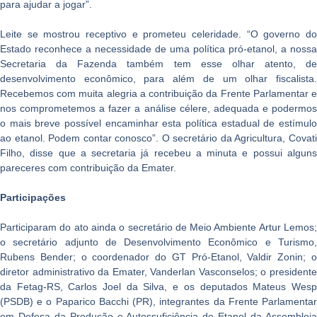
para ajudar a jogar”.
Leite se mostrou receptivo e prometeu celeridade. “O governo do
Estado reconhece a necessidade de uma política pró-etanol, a nossa
Secretaria da Fazenda também tem esse olhar atento, de
desenvolvimento econômico, para além de um olhar fiscalista.
Recebemos com muita alegria a contribuição da Frente Parlamentar e
nos comprometemos a fazer a análise célere, adequada e podermos
o mais breve possível encaminhar esta política estadual de estímulo
ao etanol. Podem contar conosco”. O secretário da Agricultura, Covati
Filho, disse que a secretaria já recebeu a minuta e possui alguns
pareceres com contribuição da Emater.
Participações
Participaram do ato ainda o secretário de Meio Ambiente Artur Lemos;
o secretário adjunto de Desenvolvimento Econômico e Turismo,
Rubens Bender; o coordenador do GT Pró-Etanol, Valdir Zonin; o
diretor administrativo da Emater, Vanderlan Vasconselos; o presidente
da Fetag-RS, Carlos Joel da Silva, e os deputados Mateus Wesp
(PSDB) e o Paparico Bacchi (PR), integrantes da Frente Parlamentar
em Defesa da Produção e Autossuficiência de Etanol da Assembleia