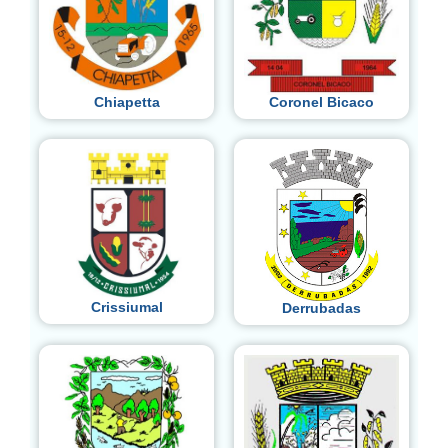
Chiapetta
Coronel Bicaco
Crissiumal
Derrubadas