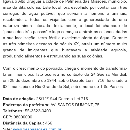
ligava o Alto Uruguai à cidade de Palmeira das Missões, município,
mãe da dita colônia. Este local fora escolhido por contar com três
córregos de água potável, que serviam a homens e animais,
recebendo a todos os viajantes com a generosidade de uma
natureza ainda intocada. Inicialmente, o local foi chamado de
“pouso dos três passos” e logo começou a atrair os colonos, dadas
a sua localização, terra fértil e excelente oferta de água. Durante
as três primeiras décadas do século XX, atraiu um número muito
grande de imigrantes que buscavam a atividade agrícola,
produzindo alimentos e estruturando as suas colônias.
Com o crescimento do povoado, chega o momento de transformá-
lo em município. Isto ocorreu no contexto da 2ª Guerra Mundial,
em 28 de dezembro de 1944, sob o Decreto Lei n° 716, foi criado o
92° município do Rio Grande do Sul, sob o nome de Três Passos.
Data de criação:
28/12/1944 Decreto-Lei 716
Endereço da prefeitura:
AV. SANTOS DUMONT, 75
Telefones:
55-3522-0400
CEP:
98600000
Distância da Capital:
466
Site:
www.trespassos-rs.com.br