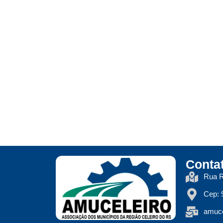
Conta
Rua R
Cep: 
amuce