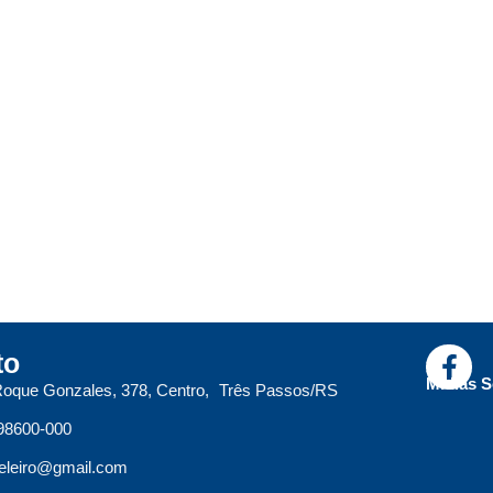
to
Mídias S
oque Gonzales, 378, Centro, Três Passos/RS
98600-000
leiro@gmail.com